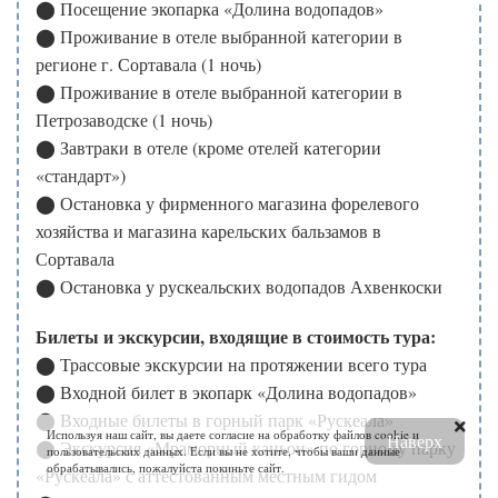
⬤ Посещение экопарка «Долина водопадов»
оплату
https://vk.cc/cw64Ja
⬤ Проживание в отеле выбранной категории в
регионе г. Сортавала (1 ночь)
350 рублей за посещение:
⬤ Проживание в отеле выбранной категории в
Парк «Ладожские шхеры»
(на основании статьи № 15
Петрозаводске (1 ночь)
ФЗ № 33-ФЗ) – оплата на сайте:
https://pay.parkladoga.ru/
⬤ Завтраки в отеле (кроме отелей категории
«стандарт»)
Оплата производится самостоятельно до начала тура. За
⬤ Остановка у фирменного магазина форелевого
несоблюдение требований предусмотрена
хозяйства и магазина карельских бальзамов в
административная ответственность (ст. 8.39 КоАП РФ).
Сортавала
⬤ Остановка у рускеальских водопадов Ахвенкоски
Оплачивается обязательно в момент бронирования
тура
Билеты и экскурсии, входящие в стоимость тура:
⬤ Трассовые экскурсии на протяжении всего тура
Для туров, посещающих 19.07 Горный парк
⬤ Входной билет в экопарк «Долина водопадов»
Рускеала, ОБЯЗАТЕЛЬНО оплачивается входной
⬤ Входные билеты в горный парк «Рускеала»
билет на фестиваль «Ruskeala Symphony» (БЕЗ
Используя наш сайт, вы даете согласие на обработку файлов cookie и
Наверх
⬤ Экскурсия «Мраморный каньон» по горному парку
пользовательских данных. Если вы не хотите, чтобы ваши данные
ПРЕДОСТАВЛЕНИЯ ПОСАДОЧНОГО МЕСТА В
обрабатывались, пожалуйста покиньте сайт.
«Рускеала» с аттестованным местным гидом
ПАРТЕРЕ): 2500р./взр., 2200 р./пенс., 1150 р./студ.,