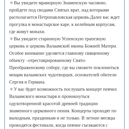
🔅Вы увидите мраморную Знаменскую часовню,
пройдете под сводами Святых врат, над которыми
располагается Петропавловская церковь.Далее вас ждет
прогулка в монастырское каре, к келейным корпусам,
где живут монахи.
🔅Вы увидите старинную Успенскую трапезную
церковь и церковь Валаамской иконы Божией Матери.
Особое внимание уделяется главному священному
объекту –отреставрированному Свято-
Преображенскому собору, где вы сможете поклониться
мощам валаамских чудотворцев, основателей обители
Сергия и Германа.
🔅У вас будет возможность послушать концерт певчих
Валаамского монастыря и проникнуться
одухотворенной красотой древней традиции
знаменного церковного пения. Концерты проходят по
выходным, праздникам и не только. В летние месяцы
проводятся фестивали, когда певчие съезжаются с