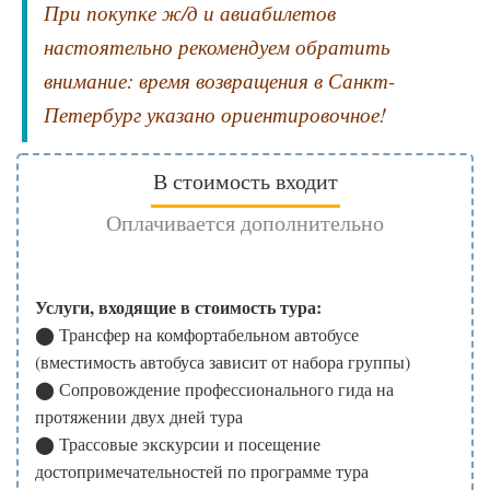
При покупке ж/д и авиабилетов
настоятельно рекомендуем обратить
внимание: время возвращения в Санкт-
Петербург указано ориентировочное!
В стоимость входит
Оплачивается дополнительно
Оплачивается самостоятельно до начала тура
Услуги, входящие в стоимость тура:
⬤ Трансфер на комфортабельном автобусе
При посещении особо охраняемых природных
(вместимость автобуса зависит от набора группы)
территорий Карелии, по постановлению
⬤ Сопровождение профессионального гида на
Правительства, взимается обязательный платеж 200
протяжении двух дней тура
руб. за посещение объектов:
⬤ Трассовые экскурсии и посещение
достопримечательностей по программе тура
Валаамский архипелаг
– ссылка на