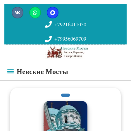
+79216411050
+79956069709
Невские Мосты