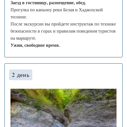
❅
Заезд в гостиницу, размещение, обед.
❄
Прогулка по каньону реки Белая и Хаджохской
.
.
теснине.
❅
.
❄
*
После экскурсии вы пройдете инструктаж по технике
*
.
безопасности в горах и правилам поведения туристов
❄
❄
на маршруте.
❄
❆
❅
Ужин, свободное время.
❆
.
❅
.
.
❅
❆
2 день
.
❆
❆
❆
❄
❅
❅
❆
❄
.
.
*
❄
❅
❆
❆
❄
❆