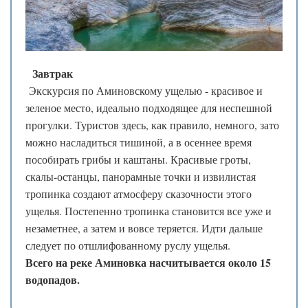
❅
❅
*
❄
.
❄
*
❆
.
❅
.
Завтрак
*
❆
Экскурсия по Аминовскому ущелью - красивое и
❄
.
зеленое место, идеально подходящее для неспешной
.
*
❄
*
прогулки. Туристов здесь, как правило, немного, зато
❆
❅
можно насладиться тишиной, а в осеннее время
.
❄
.
пособирать грибы и каштаны. Красивые гроты,
.
скалы-останцы, панорамные точки и извилистая
.
❄
тропинка создают атмосферу сказочности этого
❅
❅
ущелья. Постепенно тропинка становится все уже и
❄
незаметнее, а затем и вовсе теряется. Идти дальше
следует по отшлифованному руслу ущелья.
Всего на реке Аминовка насчитывается около 15
водопадов.