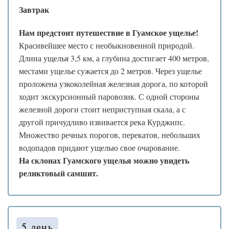
❆
❆
Завтрак
❄
.
*
❆
Нам предстоит путешествие в Гуамское ущелье!
❄
❅
Красивейшее место с необыкновенной природой.
❅
❄
❆
❅
.
Длина ущелья 3,5 км, а глубина достигает 400 метров,
.
❆
местами ущелье сужается до 2 метров. Через ущелье
❆
проложена узкоколейная железная дорога, по которой
.
ходит экскурсионный паровозик. С одной стороны
железной дороги стоит неприступная скала, а с
*
другой причудливо извивается река Курджипс.
Множество речных порогов, перекатов, небольших
водопадов придают ущелью свое очарование.
На склонах Гуамского ущелья можно увидеть
реликтовый самшит.
*
5 день