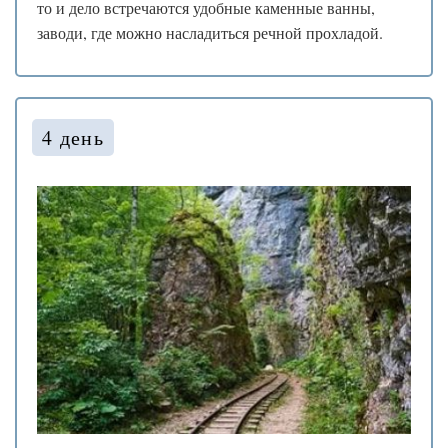
то и дело встречаются удобные каменные ванны,
заводи, где можно насладиться речной прохладой.
❅
4 день
*
.
*
.
*
❅
❅
*
*
❆
❄
*
*
❆
❆
*
❅
❅
❅
*
❄
.
❄
*
.
.
*
❄
❄
❅