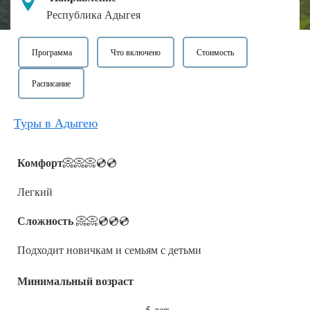
Республика Адыгея
Программа
Что включено
Стоимость
Расписание
Туры в Адыгею
Комфорт
📀📀📀💿💿
Легкий
Сложность
📀📀💿💿💿
Подходит новичкам и семьям с детьми
Минимальный возраст
5 лет