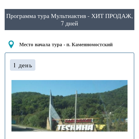
Программа тура Мультиактив - ХИТ ПРОДАЖ,
7 дней
Место
начала
тура
- п. Каменномостский
1 день
❅
❆
❆
.
❅
❅
❄
.
❆
❄
*
.
.
❅
❆
❄
❆
.
❄
❆
❆
❆
❅