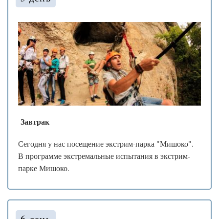
❅
❄
❄
❅
*
*
❆
*
.
.
❄
.
*
❄
❆
❆
❄
❄
*
❄
❆
.
*
Завтрак
.
❄
.
❆
❆
*
Сегодня у нас посещение экстрим-парка "Мишоко".
❆
В программе экстремальные испытания в экстрим-
❅
❆
парке Мишоко.
❄
❄
*
*
6 день