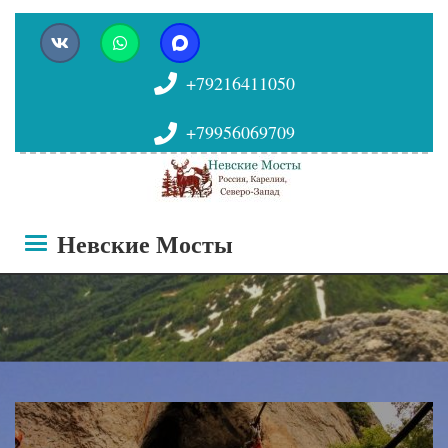
+79216411050
+79956069709
Невские Мосты