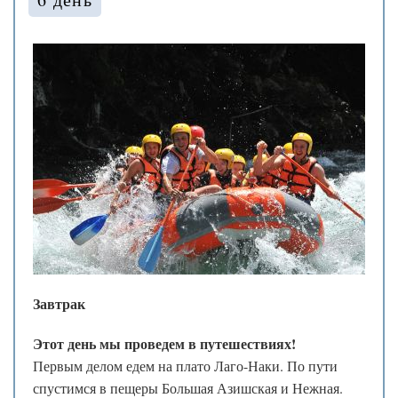
❅
*
❄
.
❄
.
❅
.
.
❅
.
.
❆
❆
❄
.
❅
.
❄
❄
❅
❄
*
❅
*
❆
❆
❄
❅
❅
*
❆
❆
❅
Завтрак
❅
.
*
.
❄
Этот день мы проведем в путешествиях!
❄
Первым делом едем на плато Лаго-Наки. По пути
❅
.
❅
спустимся в пещеры Большая Азишская и Нежная.
❆