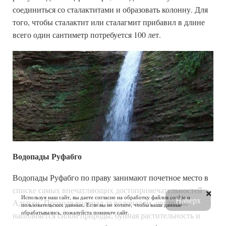
соединиться со сталактитами и образовать колонну. Для
того, чтобы сталактит или сталагмит прибавил в длине
всего один сантиметр потребуется 100 лет.
Водопады Руфабго
Водопады Руфабго по праву занимают почетное место в
списке самых впечатляющих достопримечательностей
Используя наш сайт, вы даете согласие на обработку файлов cookie и
Наверх
Адыгеи. Проходя водопад за водопадом, организм
пользовательских данных. Если вы не хотите, чтобы ваши данные
обрабатывались, пожалуйста покиньте сайт.
наполняется силой природы, буйная растительность и