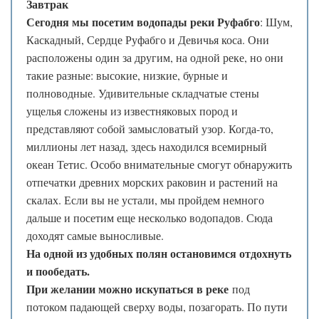
❄
Завтрак
*
.
❆
Сегодня мы посетим водопады реки Руфабго
: Шум,
.
*
Каскадный, Сердце Руфабго и Девичья коса. Они
.
❄
расположены один за другим, на одной реке, но они
такие разные: высокие, низкие, бурные и
полноводные. Удивительные складчатые стены
❆
ущелья сложены из известняковых пород и
представляют собой замысловатый узор. Когда-то,
миллионы лет назад, здесь находился всемирный
океан Тетис. Особо внимательные смогут обнаружить
отпечатки древних морских раковин и растений на
скалах. Если вы не устали, мы пройдем немного
дальше и посетим еще несколько водопадов. Сюда
доходят самые выносливые.
На одной из удобных полян остановимся отдохнуть
и пообедать.
При желании можно искупаться в реке
под
потоком падающей сверху воды, позагорать. По пути