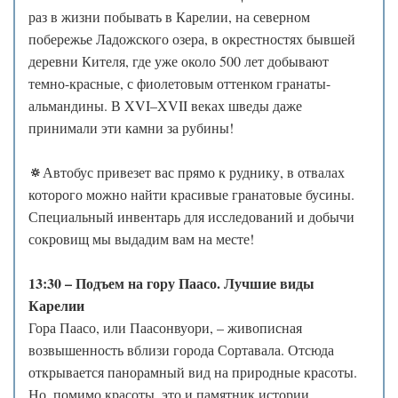
раз в жизни побывать в Карелии, на северном
побережье Ладожского озера, в окрестностях бывшей
деревни Кителя, где уже около 500 лет добывают
темно-красные, с фиолетовым оттенком гранаты-
альмандины. В XVI–XVII веках шведы даже
принимали эти камни за рубины!
🔅
Автобус привезет вас прямо к руднику, в отвалах
которого можно найти красивые гранатовые бусины.
Специальный инвентарь для исследований и добычи
сокровищ мы выдадим вам на месте!
13:30 – Подъем на гору Паасо. Лучшие виды
Карелии
Гора Паасо, или Паасонвуори, – живописная
возвышенность вблизи города Сортавала. Отсюда
открывается панорамный вид на природные красоты.
Но, помимо красоты, это и памятник истории,