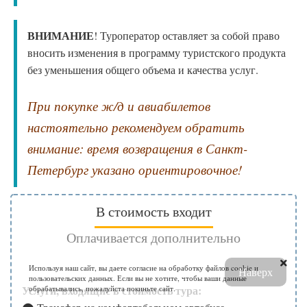
ВНИМАНИЕ
! Туроператор оставляет за собой право
вносить изменения в программу туристского продукта
без уменьшения общего объема и качества услуг.
При покупке ж/д и авиабилетов
настоятельно рекомендуем обратить
внимание: время возвращения в Санкт-
Петербург указано ориентировочное!
В стоимость входит
Оплачивается дополнительно
Используя наш сайт, вы даете согласие на обработку файлов cookie и
Наверх
пользовательских данных. Если вы не хотите, чтобы ваши данные
Оплачивается по желанию в момент бронирования
Услуги, входящие в стоимость тура:
обрабатывались, пожалуйста покиньте сайт.
тура: