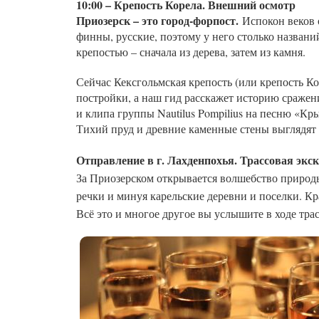
10:00 – Крепость Корела. Внешний осмотр
Приозерск – это город-форпост.
Испокон веков 
финны, русские, поэтому у него столько названи
крепостью – сначала из дерева, затем из камня.
Сейчас Кексгольмская крепость (или крепость Ко
постройки, а наш гид расскажет историю сражени
и клипа группы Nautilus Pompilius на песню «Кр
Тихий пруд и древние каменные стены выглядят
Отправление в г. Лахденпохья. Трассовая экс
За Приозерском открывается волшебство природы
речки и минуя карельские деревни и поселки. Кр
Всё это и многое другое вы услышите в ходе тра