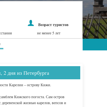
Возраст туристов
сстания
не менее 5 лет
е
 2 дня из Петербурга
ности Карелии – острову Кижи.
самблем Кижского погоста. Сам остров
с деревенской жизнью карелов, вепсов и