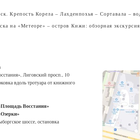
ск. Крепость Корела – Лахденпохья – Сортавала – в
ска на «Метеоре» – остров Кижи: обзорная экскурсия
а
осстания», Лиговский просп., 10
ковка вдоль тротуара от книжного
. «Площадь Восстания»
 «Озерки»
ыборгское шоссе, остановка