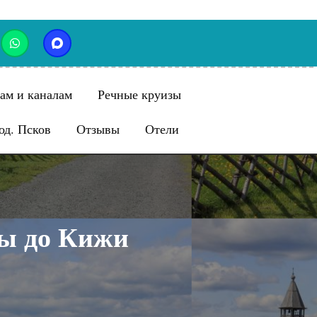
ам и каналам
Речные круизы
од. Псков
Отзывы
Отели
лы до Кижи