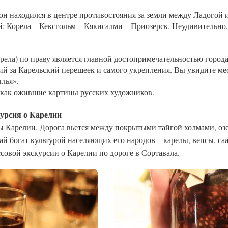
он находился в центре противостояния за земли между Ладогой 
й: Корела – Кексгольм – Кякисалми – Приозерск. Неудивительно, 
рела) по праву является главной достопримечательностью город
й за Карельский перешеек и самого укрепления. Вы увидите мес
ылья».
 как ожившие картины русских художников.
курсия о Карелии
 Карелии. Дорога вьется между покрытыми тайгой холмами, озе
ай богат культурой населяющих его народов – карелы, вепсы, са
ссовой экскурсии о Карелии по дороге в Сортавала.