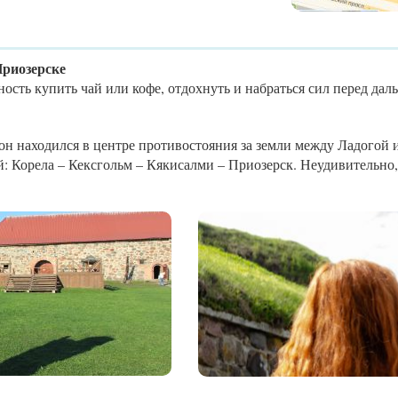
Приозерске
ность купить чай или кофе, отдохнуть и набраться сил перед да
он находился в центре противостояния за земли между Ладогой 
й: Корела – Кексгольм – Кякисалми – Приозерск. Неудивительно, 