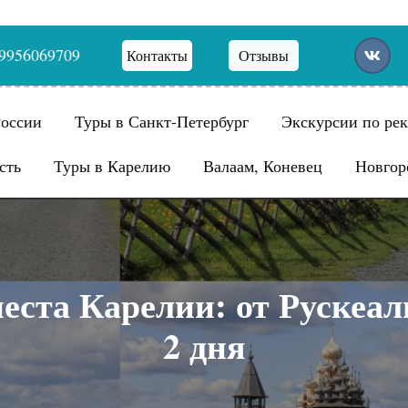
9956069709
Контакты
Отзывы
России
Туры в Санкт-Петербург
Экскурсии по рек
сть
Туры в Карелию
Валаам, Коневец
Новгор
еста Карелии: от Рускеа
2 дня