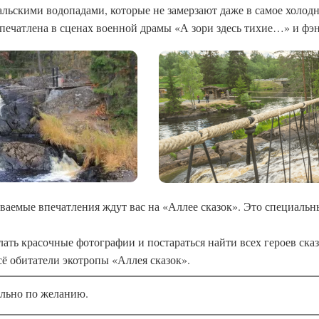
льскими водопадами, которые не замерзают даже в самое холодн
печатлена в сценах военной драмы «А зори здесь тихие…» и фэ
аемые впечатления ждут вас на «Аллее сказок». Это специаль
ть красочные фотографии и постараться найти всех героев сказо
ё обитатели экотропы «Аллея сказок».
ельно по желанию.