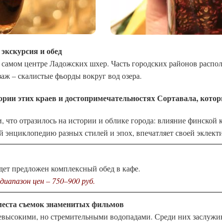
 экскурсия и обед
 самом центре Ладожских шхер. Часть городских районов распол
аж – скалистые фьорды вокруг вод озера.
тории этих краев и достопримечательностях Сортавала, котор
что отразилось на истории и облике города: влияние финской к
ой энциклопедию разных стилей и эпох, впечатляет своей эклек
удет предложен комплексный обед в кафе.
иапазон цен – 750–900 руб.
 места съемок знаменитых фильмов
 невысокими, но стремительными водопадами. Среди них заслуж