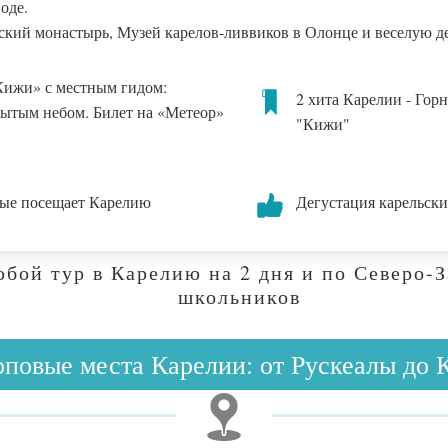
оде.
ский монастырь, Музей карелов-ливвиков в Олонце и веселую 
Кижи» с местным гидом:
2 хита Карелии - Гор
рытым небом. Билет на «Метеор»
"Кижи"
вые посещает Карелию
Дегустация карельски
юбой тур в Карелию на 2 дня и по Северо-
школьников
повые места Карелии: от Рускеалы до 