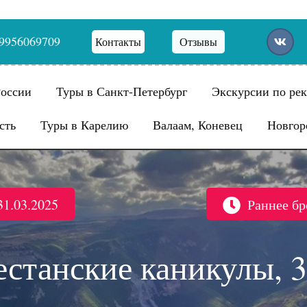
9956069709
Контакты
Отзывы
России
Туры в Санкт-Петербург
Экскурсии по рек
сть
Туры в Карелию
Валаам, Коневец
Новгор
31.03.2025
Раннее бр
естанские каникулы, 3