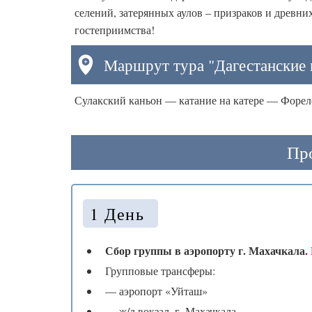
селений, затерянных аулов – призраков и древни
гостеприимства!
Маршрут тура "Дагестанские 
Сулакский каньон — катание на катере — Форе
Про
1 День
Сбор группы в аэропорту г. Махачкала.
Групповые трансферы:
— аэропорт «Уйташ»
— ж/д вокзал, г. Махачкала