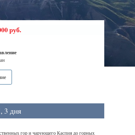
00 руб.
авление
тан
ние
, 3 дня
ественных гор и чарующего Каспия до горных