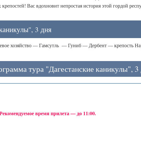
х крепостей! Вас вдохновит непростая история этой гордой респ
каникулы", 3 дня
левое хозяйство — Гамсутль — Гуниб — Дербент — крепость Н
грамма тура "Дагестанские каникулы", 3
Рекомендуемое время прилета — до 11:00.