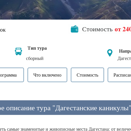
от 240
Стоимость
нок
Тип тура
Напр
сборный
Дагес
ограмма
Что включено
Стоимость
Расписа
е описание тура "Дагестанские каникулы"
еть самые знаменитые и живописные места Дагестана: от велич