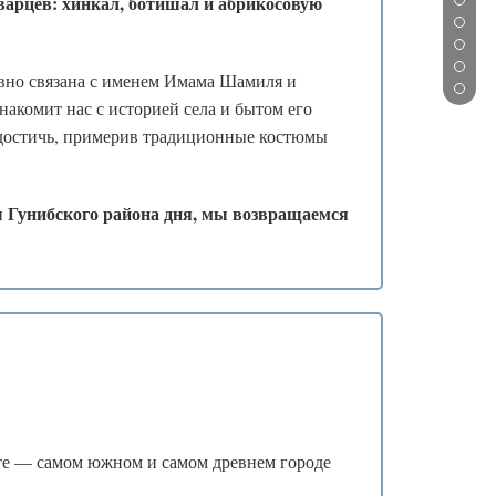
варцев: хинкал, ботишал и абрикосовую
❄
ывно связана с именем Имама Шамиля и
акомит нас с историей села и бытом его
 достичь, примерив традиционные костюмы
 Гунибского района дня, мы возвращаемся
те — самом южном и самом древнем городе