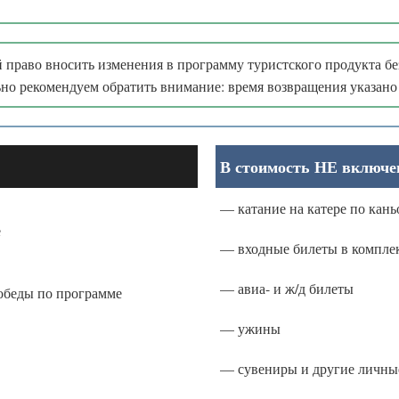
й право вносить изменения в программу туристского продукта бе
ьно рекомендуем обратить внимание: время возвращения указан
В стоимость НЕ включе
— катание на катере по кань
е
— входные билеты в комплек
— авиа- и ж/д билеты
 обеды по программе
— ужины
— сувениры и другие личны