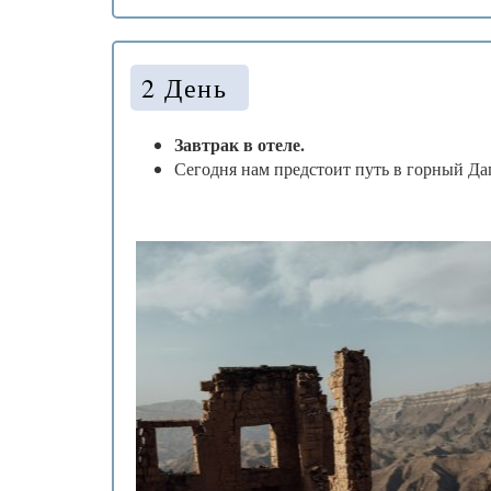
2 День
Завтрак в отеле.
Сегодня нам предстоит путь в горный Даг
❄
❅
❅
*
❄
.
❅
❅
❆
❆
❄
.