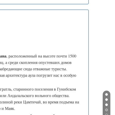
❅
❄
❄
тана
, расположенный на высоте почти 1500
иц, а среди скопления опустевших домов
 забредающие сюда отважные туристы.
я архитектура аула погрузит нас в особую
❄
*
гратль, старинного поселения в Гунибском
 или Андалальского вольного общества.
долиной реки Цамтичай, во время подъема на
 и Маяк.
*