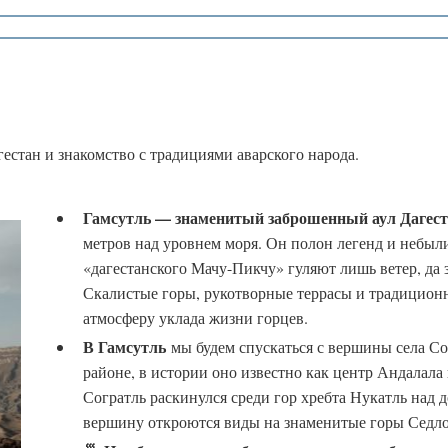
❅
*
естан и знакомство с традициями аварского народа.
*
❄
Гамсутль — знаменитый заброшенный аул Дагес
метров над уровнем моря. Он полон легенд и небыл
❅
«дагестанского Мачу-Пикчу» гуляют лишь ветер, да
❅
❄
Скалистые горы, рукотворные террасы и традиционна
❆
атмосферу уклада жизни горцев.
В Гамсутль
мы будем спускаться с вершины села Со
районе, в истории оно известно как центр Андалала
❆
Согратль раскинулся среди гор хребта Нукатль над 
❅
вершину откроются виды на знаменитые горы Седло
*